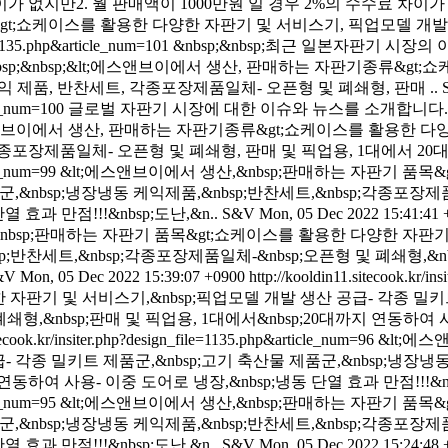
지만2. 월 판매액이 1000만원 일 경우 2%의 수수료 차이가 나면 -
t;쇼케이스를 활용한 다양한 자판기 및 서비스기, 픽업모델 개발 생
le=1135.php&article_num=101
&nbsp;&nbsp;최근 일본자판기 시장
nbsp;&nbsp;&nbsp;&nbsp;&lt;에스앤브이에서 생산, 판매하는 자
익 제품, 반찬세트, 각종포장제품일체- 오픈형 및 폐쇄형, 판매 ..
cle_num=100
글로벌 자판기 시장에 대한 이슈와 뉴스를 소개합니다
;&nbsp;&lt;에스앤브이에서 생산, 판매하는 자판기종류&gt;쇼케이스를 
종포장제품일체- 오픈형 및 폐쇄형, 판매 및 픽업용, 1대에서 20대
cle_num=99
&lt;에스앤브이에서 생산,&nbsp;판매하는 자판기 품목
,&nbsp;냉장냉동 케익제품,&nbsp;반찬세트,&nbsp;각종포장제품
 효과 만점!!!&nbsp;도난,&n..
S&V
Mon, 05 Dec 2022 15:41:41 
&nbsp;판매하는 자판기 품목&gt;쇼케이스를 활용한 다양한 자판기
p;반찬세트,&nbsp;각종포장제품일체-&nbsp;오픈형 및 폐쇄형,&n
&V
Mon, 05 Dec 2022 15:39:07 +0900
http://kooldin11.sitecook.kr/i
 자판기 및 서비스기,&nbsp;픽업모델 개발 생산 공급- 각종 밀키트
쇄형,&nbsp;판매 및 픽업용, 1대에서&nbsp;20대까지 연동하여 사
itecook.kr/insiter.php?design_file=1135.php&article_num=96
&lt;에
 각종 밀키트 제품군,&nbsp;고기 축산물 제품군,&nbsp;냉장냉동 
연동하여 사용- 이중 도어로 냉장,&nbsp;냉동 단열 효과 만점!!!&nbs
cle_num=95
&lt;에스앤브이에서 생산,&nbsp;판매하는 자판기 품목
,&nbsp;냉장냉동 케익제품,&nbsp;반찬세트,&nbsp;각종포장제품
 효과 만점!!!&nbsp;도난,&n..
S&V
Mon, 05 Dec 2022 15:24:48 