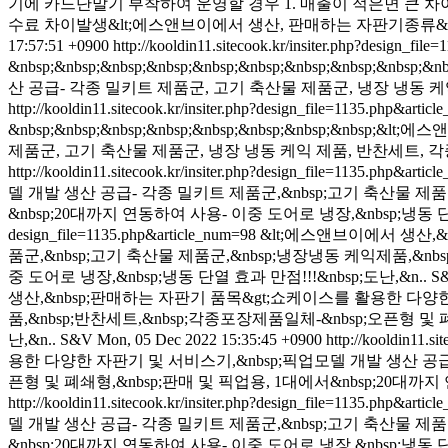
기에 카드단말기 부착하여 운영할 경우 1. 매출이 적은면 큰 차이가 없
수료 차이발생​&lt;에스앤브이에서 생산, 판매하는 자판기종류&g
17:57:51 +0900
http://kooldin11.sitecook.kr/insiter.php?design_fi
&nbsp;&nbsp;&nbsp;&nbsp;&nbsp;&nbsp;&nbsp;&
산 공급- 각종 밀키트 제품군, 고기 축산물 제품군, 냉장 냉동 케
http://kooldin11.sitecook.kr/insiter.php?design_file=1135.php&arti
&nbsp;&nbsp;&nbsp;&nbsp;&nbsp;&nbsp;&nbsp
제품군, 고기 축산물 제품군, 냉장 냉동 케익 제품, 반찬세트, 각
http://kooldin11.sitecook.kr/insiter.php?design_file=1135.php&arti
델 개발 생산 공급- 각종 밀키트 제품군,&nbsp;고기 축산물 제품군
&nbsp;20대까지 연동하여 사용- 이중 도어로 냉장,&nbsp;냉동 단열
design_file=1135.php&article_num=98
&lt;에스앤브이에서 생산,
품군,&nbsp;고기 축산물 제품군,&nbsp;냉장냉동 케익제품,&nbs
중 도어로 냉장,&nbsp;냉동 단열 효과 만점!!!&nbsp;도난,&n..
S
생산,&nbsp;판매하는 자판기 품목&gt;쇼케이스를 활용한 다양한
품,&nbsp;반찬세트,&nbsp;각종포장제품일체-&nbsp;오픈형 및 폐
난,&n..
S&V
Mon, 05 Dec 2022 15:35:45 +0900
http://kooldin11.s
용한 다양한 자판기 및 서비스기,&nbsp;픽업모델 개발 생산 공급-
픈형 및 폐쇄형,&nbsp;판매 및 픽업용, 1대에서&nbsp;20대까지 
http://kooldin11.sitecook.kr/insiter.php?design_file=1135.php&arti
델 개발 생산 공급- 각종 밀키트 제품군,&nbsp;고기 축산물 제품군
&nbsp;20대까지 연동하여 사용- 이중 도어로 냉장,&nbsp;냉동 단열