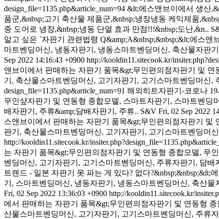
design_file=1135.php&article_num=94
&lt;에스앤브이에서 생산,
품군,&nbsp;고기 축산물 제품군,&nbsp;냉장냉동 케익제품,&nbs
중 도어로 냉장,&nbsp;냉동 단열 효과 만점!!!&nbsp;도난,&n..
S
알고 싶은 `자판기 관련법령 Q&amp;A&nbsp;&nbsp;&l
마트벤딩머신, 냉동자판기, 냉동스마트벤딩머신, 축산물자판기, 
Sep 2022 14:16:43 +0900
http://kooldin11.sitecook.kr/insiter.php?
앤브이에서 판매하는 자판기 품목&gt;무인편의점자판기 및 연
기, 축산물스마트벤딩머신, 고기자판기, 고기스마트벤딩머신, 주류
design_file=1135.php&article_num=91
해외히트자판기-코로나 19시
무인샾자판기 및 연동형 종합모델, 스마트자판기, 스마트벤딩머
배자판기, 주류&amp;담배자판기, 주류..
S&V
Fri, 02 Sep 2022 1
스앤브이에서 판매하는 자판기 품목&gt;무인편의점자판기 및 
판기, 축산물스마트벤딩머신, 고기자판기, 고기스마트벤딩머신, 
http://kooldin11.sitecook.kr/insiter.php?design_file=1135.php&arti
는 자판기 품목&gt;무인편의점자판기 및 연동형 종합모델, 
벤딩머신, 고기자판기, 고기스마트벤딩머신, 주류자판기, 담배자판
트랜드 - 일본 자판기 못 파는 게 있다? 없다?&nbsp;&nbs
기, 스마트벤딩머신, 냉동자판기, 냉동스마트벤딩머신, 축산물자
Fri, 02 Sep 2022 13:36:03 +0900
http://kooldin11.sitecook.kr/insit
에서 판매하는 자판기 품목&gt;무인편의점자판기 및 연동형 종
산물스마트벤딩머신, 고기자판기, 고기스마트벤딩머신, 주류자판기,