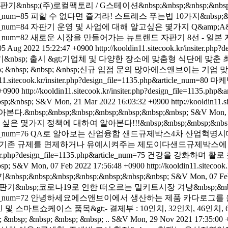
bsp;(주)로컬팩토리 / G스테이션&nbsp;&nbsp;&nbsp;&nbsp
cle_num=85
피할 수 없다면 즐겨라! 스트레스 푸는법 10가지&nbsp;&nbsp
cle_num=84
자판기 운영 및 사업에 대해 알고싶은 몇가지 Q&amp;A&nbsp;
cle_num=82
새로운 시장을 만들어가는 뉴트랜드 자판기 8선 - 일본
 05 Aug 2022 15:22:47 +0900
http://kooldin11.sitecook.kr/insiter.ph
bsp; 출시 &gt;기업체 및 다양한 장소에 맞춤형 식단에 맞춘 최첨단
 &nbsp; &nbsp; &nbsp; &nbsp; &nbsp;신규 입점 문의 많아에스
n11.sitecook.kr/insiter.php?design_file=1135.php&article_num=80
마케
 +0900
http://kooldin11.sitecook.kr/insiter.php?design_file=1135.php
sp;&nbsp;
S&V
Mon, 21 Mar 2022 16:03:32 +0900
http://kooldin11.
&nbsp;&nbsp;&nbsp;&nbsp;&nbsp;&nbsp;
S&V
Mon, 
몇가지 정책에 대하여 알아본다!!!&nbsp;&nbsp;&nbsp;&nbsp;&
cle_num=76
QA로 알아보는 산업융합 샌드규제박스4차 산업혁명시
규제를 면제하거나 유예시켜주는 제도이다샌드규제박스에 대하여 알아본다&
iter.php?design_file=1135.php&article_num=75
건강을 강화하며 활로
sp;
S&V
Mon, 07 Feb 2022 17:56:48 +0900
http://kooldin11.sitecoo
bsp;&nbsp;&nbsp;&nbsp;&nbsp;&nbsp;
S&V
Mon, 07 Fe
&nbsp;코로나19로 인한 떠오르는 밀키트시장 겨냥&nbsp;&nbsp;&
cle_num=72
안녕하세요에스앤브이에서 생산하는 제품 카다로그를 
딩머신 및 스마트쇼케이스 품목&gt;- 결제부 : 10인치, 32인치, 46
; &nbsp; &nbsp; &nbsp; ..
S&V
Mon, 29 Nov 2021 17:35:00 