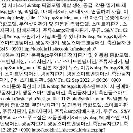
 및 서비스기,&nbsp;픽업모델 개발 생산 공급- 각종 밀키트 제
bsp;판매 및 픽업용, 1대에서&nbsp;20대까지 연동하여 사용- 이
nsiter.php?design_file=1135.php&article_num=93
자판기 운영에 대해
동형 종합모델, 무인샾자판기 및 연동형 종합모델, 스마트자판기, 스
, 담배자판기, 주류&amp;담배자판기, 주류..
S&V
Fri, 02
bsp; 자판기가 가장 빠를 수 있다!!!&nbsp;&nbsp;&lt;에스
, 스마트벤딩머신, 냉동자판기, 냉동스마트벤딩머신, 축산물자판
13:45 +0900
http://kooldin11.sitecook.kr/insiter.php?
 판매하는 자판기 품목&gt;무인편의점자판기 및 연동형 종합모델,
트벤딩머신, 고기자판기, 고기스마트벤딩머신, 주류자판기, 담
135.php&article_num=90
일본 자판기 뉴스, 이슈&nbsp;&nbsp;&lt;에
기, 스마트벤딩머신, 냉동자판기, 냉동스마트벤딩머신, 축산물자
판기, 담배스마트자판..
S&V
Fri, 02 Sep 2022 14:00:26 +0900
소비문화 확산이 기회&nbsp;&nbsp;&lt;에스앤브이에서 판매하
 냉동자판기, 냉동스마트벤딩머신, 축산물자판기, 축산물스마트
itecook.kr/insiter.php?design_file=1135.php&article_num=88
일본 뉴
 및 연동형 종합모델, 무인샾자판기 및 연동형 종합모델, 스마트자판
류자판기, 담배자판기, 주류&amp;담배자판기, 주류스..
S&V
최초의 패스트푸드점은 자동판매기&nbsp;&nbsp;&lt;에스앤브이
트벤딩머신, 냉동자판기, 냉동스마트벤딩머신, 축산물자판기, 축
2 13:28:27 +0900
http://kooldin11.sitecook.kr/insiter.php?