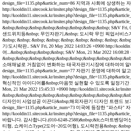
design_file=1135.php&article_num=86
지역과 사회에 상생하는 자판기&n
http://kooldin11.sitecook.kr/insiter.php?design_file=1135.php&arti
http://kooldin11.sitecook.kr/insiter.php?design_file=1135.php&arti
http://kooldin11.sitecook.kr/insiter.php?design_file=1135.php&arti
&nbsp;&nbsp;&nbsp;&nbsp;&nbsp;&nbsp;&nbsp;&nbsp;
S&V
Fri,
샌드위치등&nbsp; 무인자판기,&nbsp; 도시락 무인 픽업서비스기&n
&nbsp; &nbsp; &nbsp; &nbsp; &nbsp; &nbsp; &nbsp;
기/도시락판..
S&V
Fri, 20 May 2022 14:03:26 +0900
http://kooldi
여...&nbsp;&nbsp;&nbsp;&nbsp;
S&V
Mon, 21 Mar 2022 16:08:28
&nbsp;&nbsp;&nbsp;&nbsp;&nbsp;&nbsp;&nbsp;&nbsp;&nbsp;&nb
소매채널로 거침없이 변화하는 태국자판기시장에 대하여여 알아본다.&nbsp;
design_file=1135.php&article_num=77
자판기 운영에 대하여 알고 싶은 
http://kooldin11.sitecook.kr/insiter.php?design_file=1135.php&arti
혁신적인 아이디어를&nbsp;마음껏 실현할 수 있도록 일정기간 기존 
Mon, 21 Mar 2022 15:45:33 +0900
http://kooldin11.sitecook.kr/ins
&nbsp;&nbsp;&nbsp;&nbsp;&nbsp;&nbsp;&nbsp;&nbsp;&nbsp;&nb
디자인이 사업성공 이끈다&nbsp;해외자판기 디자인 트랜드 보기&nbsp;&n
design_file=1135.php&article_num=73
미국에 등장한 "파스타" 자판기
http://kooldin11.sitecook.kr/insiter.php?design_file=1135.php&arti
바랍니다. 감사합니다.(010-6248-2588)&nbsp;&lt;스마트벤
티형, 쇼케이스Type(2도어~20도어형), 도시락전용&nbsp; &nbsp; &nbsp