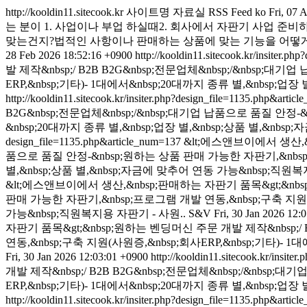
http://kooldin11.sitecook.kr
사이트명 자료실 RSS Feed
ko
Fri, 07 
는 분이 1. 사업이나 부업 하실때2. 회사에서 자판기 사업 
맞는건지?법적인 사항이나 판매하는 상품에 맞는 기능을 어떻게 선
28 Feb 2026 18:52:16 +0900
http://kooldin11.sitecook.kr/insiter.p
발 제작&nbsp;/ B2B B2G&nbsp;전문업체&nbsp;/&nbsp
ERP,&nbsp;기타)- 1대에서&nbsp;20대까지 종류 별,&nbsp;업
http://kooldin11.sitecook.kr/insiter.php?design_file=1135.php&arti
B2G&nbsp;전문업체&nbsp;/&nbsp;대기업 납품으로 품질 안정-
&nbsp;20대까지 종류 별,&nbsp;업장 별,&nbsp;상품 별,&nb
design_file=1135.php&article_num=137
&lt;에스앤브이에서 생산,&n
품으로 품질 안정-&nbsp;원하는 상품 판매 가능한 자판기,&nbsp;프
별,&nbsp;상품 별,&nbsp;자금에 맞추어 연동 가능&nbsp;직원복
&lt;에스앤브이에서 생산,&nbsp;판매하는 자판기 품목&gt;&nbsp
판매 가능한 자판기,&nbsp;프로그램 개발 연동,&nbsp;구축 지원(사원
가능&nbsp;직원복지용 자판기 - 사원..
S&V
Fri, 30 Jan 2026 12:
자판기 품목&gt;&nbsp;원하는 벤딩머신 주문 개발 제작&nbsp;/ 
연동,&nbsp;구축 지원(사원증,&nbsp;회사ERP,&nbsp;기타)- 1
Fri, 30 Jan 2026 12:03:01 +0900
http://kooldin11.sitecook.kr/insit
개발 제작&nbsp;/ B2B B2G&nbsp;전문업체&nbsp;/&nbs
ERP,&nbsp;기타)- 1대에서&nbsp;20대까지 종류 별,&nbsp;업
http://kooldin11.sitecook.kr/insiter.php?design_file=1135.php&arti