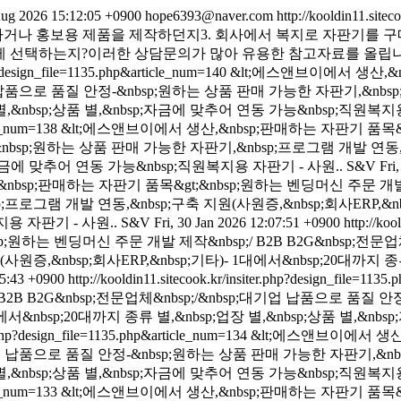
Aug 2026 15:12:05 +0900
hope6393@naver.com
http://kooldin11.site
준비하거나 홍보용 제품을 제작하던지3. 회사에서 복지로 자판기를 
택하는지?이러한 상담문의가 많아 유용한 참고자료를 올립니다&nbsp
hp?design_file=1135.php&article_num=140
&lt;에스앤브이에서 생산,&
;대기업 납품으로 품질 안정-&nbsp;원하는 상품 판매 가능한 자판기,&nb
장 별,&nbsp;상품 별,&nbsp;자금에 맞추어 연동 가능&nbsp;직원복지
cle_num=138
&lt;에스앤브이에서 생산,&nbsp;판매하는 자판기 품목&gt
&nbsp;원하는 상품 판매 가능한 자판기,&nbsp;프로그램 개발 연동,&n
sp;자금에 맞추어 연동 가능&nbsp;직원복지용 자판기 - 사원..
S&V
Fri
bsp;판매하는 자판기 품목&gt;&nbsp;원하는 벤딩머신 주문 개발 제작&
로그램 개발 연동,&nbsp;구축 지원(사원증,&nbsp;회사ERP,&nbs
지용 자판기 - 사원..
S&V
Fri, 30 Jan 2026 12:07:51 +0900
http://ko
;원하는 벤딩머신 주문 개발 제작&nbsp;/ B2B B2G&nbsp;전문업
증,&nbsp;회사ERP,&nbsp;기타)- 1대에서&nbsp;20대까지 종류
05:43 +0900
http://kooldin11.sitecook.kr/insiter.php?design_file=113
B2B B2G&nbsp;전문업체&nbsp;/&nbsp;대기업 납품으로 품질
대에서&nbsp;20대까지 종류 별,&nbsp;업장 별,&nbsp;상품 별,&
er.php?design_file=1135.php&article_num=134
&lt;에스앤브이에서 생산
p;대기업 납품으로 품질 안정-&nbsp;원하는 상품 판매 가능한 자판기,&n
장 별,&nbsp;상품 별,&nbsp;자금에 맞추어 연동 가능&nbsp;직원복지
cle_num=133
&lt;에스앤브이에서 생산,&nbsp;판매하는 자판기 품목&gt