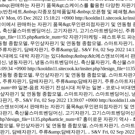
&nbsp;판매하는 자판기 품목&gt;쇼케이스를 활용한 다양한 자판기
p;반찬세트,&nbsp;각종포장제품일체-&nbsp;오픈형 및 폐쇄형,&n
&V
Mon, 05 Dec 2022 15:18:21 +0900
http://kooldin11.sitecook.kr/i
t;에스앤브이에서 판매하는 자판기 품목&gt;무인편의점자판기 및 연
축산물스마트벤딩머신, 고기자판기, 고기스마트벤딩머신, 주류자판기
design_file=1135.php&article_num=92
자판기마케팅 - 패스트푸드 파는데&n
동형 종합모델, 무인샾자판기 및 연동형 종합모델, 스마트자판기
자판기, 담배자판기, 주류&amp;담..
S&V
Fri, 02 Sep 2022 14:
대에도 대박 자판기는 있다&nbsp;&nbsp;&lt;에스앤브이에서
신, 냉동자판기, 냉동스마트벤딩머신, 축산물자판기, 축산물스마
4:09:34 +0900
http://kooldin11.sitecook.kr/insiter.php?design_file=1
연동형 종합모델, 무인샾자판기 및 연동형 종합모델, 스마트자판
주류자판기, 담배자판기, 주류&amp;담배자판기, 주류스마트자
cle_num=89
일본-음료 자판기 전성시대 저무는 일본 - 코로나 비대면 
무인샾자판기 및 연동형 종합모델, 스마트자판기, 스마트벤딩머신,
기, 주..
S&V
Fri, 02 Sep 2022 13:39:07 +0900
http://kooldin11.s
p;&lt;에스앤브이에서 판매하는 자판기 품목&gt;무인편의점자판기
판기, 축산물스마트벤딩머신, 고기자판기, 고기스마트벤딩머신, 주
er.php?design_file=1135.php&article_num=87
흥미로운 자판기 역사 - 
합모델, 무인샾자판기 및 연동형 종합모델, 스마트자판기, 스마
 담배자판기, 주류&amp;담배자판기, ..
S&V
Fri, 02 Sep 202