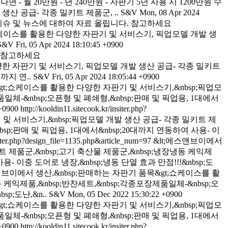
 월 20만원 - 년 240만원 - 자판기 5년 사용 시 1200만원 수
산 공급- 각종 밀키트 제품군, ..
S&V
Mon, 08 Apr 2024
의 이슈 및 뉴스에 대하여 자료 올립니다. 참고하세요
판기종류&gt;쇼케이스를 활용한 다양한 자판기 및 서비스기, 픽업모델 개발 생
S&V
Fri, 05 Apr 2024 18:10:45 +0900
.참고하세요
활용한 다양한 자판기 및 서비스기, 픽업모델 개발 생산 공급- 각종 밀키트
까지 연..
S&V
Fri, 05 Apr 2024 18:05:44 +0900
&gt;쇼케이스를 활용한 다양한 자판기 및 서비스기,&nbsp;픽업모
일체-&nbsp;오픈형 및 폐쇄형,&nbsp;판매 및 픽업용, 1대에서
+0900
http://kooldin11.sitecook.kr/insiter.php?
 및 서비스기,&nbsp;픽업모델 개발 생산 공급- 각종 밀키트 제
bsp;판매 및 픽업용, 1대에서&nbsp;20대까지 연동하여 사용- 이
nsiter.php?design_file=1135.php&article_num=97
&lt;에스앤브이에서
 제품군,&nbsp;고기 축산물 제품군,&nbsp;냉장냉동 케익제
용- 이중 도어로 냉장,&nbsp;냉동 단열 효과 만점!!!&nbsp;도
스앤브이에서 생산,&nbsp;판매하는 자판기 품목&gt;쇼케이스를 활
케익제품,&nbsp;반찬세트,&nbsp;각종포장제품일체-&nbsp;오
p;도난,&n..
S&V
Mon, 05 Dec 2022 15:30:22 +0900
&gt;쇼케이스를 활용한 다양한 자판기 및 서비스기,&nbsp;픽업모
일체-&nbsp;오픈형 및 폐쇄형,&nbsp;판매 및 픽업용, 1대에서
+0900
http://kooldin11.sitecook.kr/insiter.php?