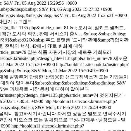
;
S&V
Fri, 05 Aug 2022 15:29:56 +0900
;&nbsp;&nbsp;
S&V
Fri, 05 Aug 2022 15:27:32 +0900
&nbsp;&nbsp;&nbsp;
S&V
Fri, 05 Aug 2022 15:25:31 +0900
 자판기 뉴트랜드
p?design_file=1135.php&article_num=81
&lt; 도시락 ,밀키트,샐러드,
 도시락 픽업, 판매 서비스기 출시…&nbsp; &nbsp; &nbsp;
앤브이는 기업 맞춤형&nbsp;O2O&nbsp;푸드 플랫폼 `도시락 판매&amp;픽업자판
팅 전략의 핵심, 4P에서 7P로 변화에 대하
&article_num=79
일본 식품 자판기시장의 새로운 기회도래
sitecook.kr/insiter.php?design_file=1135.php&article_num=78
새로운
21 Mar 2022 15:55:20 +0900
http://kooldin11.sitecook.kr/insiter.php?
nbsp;&nbsp;
S&V
Mon, 21 Mar 2022 15:50:49 +0900
대에 발맞추어 탄생한 '산업융합 샌드규제박스'제도는 기업들이
nbsp;&nbsp;&nbsp;&nbsp;&nbsp;&nbsp;
S&V
 찾는 과채음료 시장 동향에 대하여 알아본다
k.kr/insiter.php?design_file=1135.php&article_num=74
멋진자판기 -
b 2022 17:30:31 +0900
http://kooldin11.sitecook.kr/insiter.php?
nbsp;&nbsp;
S&V
Mon, 07 Feb 2022 17:26:49 +0900
올리니 참고하시기바랍니다.자세한 상담은 별도로 연락주시기
인치, 65인치 키오스크 또는 일체형으로 구성- 판매부 : 냉장모델 - 멀
+0900
http://kooldin11.sitecook.kr/insiter.php?