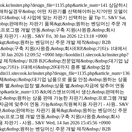
cook.kr/insiter.php?design_file=1135.php&article_num=141
상담하시
구매하실경우&nbsp; 어떤 자판기를 선택해야하는지?어떤 모델이
; 내 사업에 맞는 자판기 선택하는 꿀 Tip !!..
S&V
Sat,
nbsp;판매하는 자판기 품목&gt;&nbsp;원하는 벤딩머신 주문 개
sp;프로그램 개발 연동,&nbsp;구축 지원(사원증,&nbsp;회사
용 자판기 - 사원..
S&V
Fri, 30 Jan 2026 12:13:18 +0900
;&nbsp;원하는 벤딩머신 주문 개발 제작&nbsp;/ B2B
bsp;구축 지원(사원증,&nbsp;회사ERP,&nbsp;기타)- 1대에서
, 30 Jan 2026 12:09:52 +0900
http://kooldin11.sitecook.kr/insiter.php?
nbsp;/ B2B B2G&nbsp;전문업체&nbsp;/&nbsp;대기업 납
p;기타)- 1대에서&nbsp;20대까지 종류 별,&nbsp;업장
oldin11.sitecook.kr/insiter.php?design_file=1135.php&article_num=136
체&nbsp;/&nbsp;대기업 납품으로 품질 안정-&nbsp;원하는 상품
 별,&nbsp;업장 별,&nbsp;상품 별,&nbsp;자금에 맞추어 연동
5.php&article_num=135
&lt;에스앤브이에서 생산,&nbsp;판매하는
 안정-&nbsp;원하는 상품 판매 가능한 자판기,&nbsp;프로그램 개발
nbsp;자금에 맞추어 연동 가능&nbsp;직원복지용 자판기 - 사원..
S&V
,&nbsp;판매하는 자판기 품목&gt;&nbsp;원하는 벤딩머신 주문
bsp;프로그램 개발 연동,&nbsp;구축 지원(사원증,&nbsp;회사
용 자판기 - 사원..
S&V
Wed, 14 Jan 2026 15:45:56 +0900
;&nbsp;원하는 벤딩머신 주문 개발 제작&nbsp;/ B2B