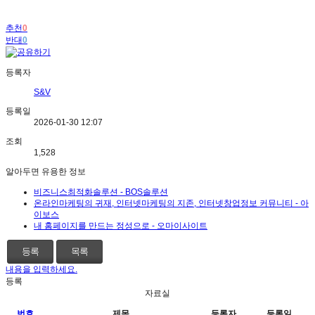
추천
0
반대
0
등록자
S&V
등록일
2026-01-30 12:07
조회
1,528
알아두면 유용한 정보
비즈니스최적화솔루션 - BOS솔루션
온라인마케팅의 귀재, 인터넷마케팅의 지존, 인터넷창업정보 커뮤니티 - 아
이보스
내 홈페이지를 만드는 정성으로 - 오마이사이트
등록
목록
내용을 입력하세요.
등록
자료실
번호
제목
등록자
등록일