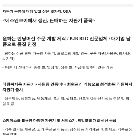
자판기 운영에 대해 알고 싶은 몇가지, Q&A
<
에스앤브이에서 생산
,
판매하는 자판기 품목
>
원하는 벤딩머신 주문 개발 제작
/ B2B B2G
전문업체
/
대기업 납
품으로 품질 안정
-
원하는 상품 판매 가능한 자판기
,
프로그램 개발 연동
,
구축 지원
(
사원증
,
회사
ER
P,
기타
)
- 1
대에서
20
대까지 종류 별
,
업장 별
,
상품 별
,
자금에 맞추어 연동 가능
직원복지용 자판기 - 사원증 연동이나 회원관리 기능으로 최적화된 직원복지
자판기 출시
- 상온제품, 냉장제품, 냉동제품, 도시락, 샐러드, 샌드위치등 신선식품 주문 및 픽
업 제공
쇼케이스를 활용한 다양한 자판기 및 서비스기
,
픽업모델 개발 생산 공급
- 각종 밀키트 제품군
,
고기 축산물 제품군
,
냉장냉동 케익제품
,
반찬세트
,
각종포장
제품일체