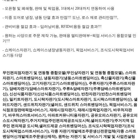
-
오픈형 및 폐쇄형
,
판매 및 픽업용
, 1
대에서
20
대까지 연동하여 사용
- 이중 도어로 냉장
,
냉동 단열 효과 만점
!!!
도난
,
로스 제로 관리만점
!!!,
- 관비비용 절감 효과
–
딥러닝비용
, RFID
비용등 절감 효과
!!!
-
원하는 사양으로 주문 제작 가능
,
판매용 멀티판매부
+
픽업 서비스기 융합모델 인
기
!!!
-
쇼케이스자판기
,
쇼케이스냉장냉동자판기
,
픽업서비스기
,
조식도시락픽업서비
스기등 다양
무인편의점자판기 및 연동형 종합모델
(
무인샾자판기 및 연동형 종합모델
),
스마트
자판기
,
스마트벤딩머신
,
냉동자판기
(
냉동스마트벤딩머신
),
축산물자판기
(
축산물
스마트벤딩머신
),
고기자판기
(
고기스마트벤딩머신
),
주류자판기
(
주류스마트자판
기
),
담배자판기
(
담배스마트자판기
),
주류
&
담배자판기
(
주류담배스마트벤딩머
신
),
신선식품자판기
(
신선식품스마트벤딩머신
),
반찬자판기
(
반찬스마트벤딩머
신
),
밀키트자판기
,
도시락자판기
(
도시락스마트자판기
,
도시락스마트벤딩머신
),
샐
러드자판기
,
샌드위치자판기
(
샐러드
,
샌드위치 스마트벤딩머신
),
픽업서비스기
,
음
식점포장판매픽업서비스기
,
재래시장자판기
,
재래시장픽업자판기
,
바우처자판
기
,
바우처스마트서비스기
,
아파트커뮤니티용자판기
,
공유오피스자판기
,
공유오피
스도시락자판기
,
주거지역입주민편의제공조식도시락
,
샐러드자판기
(
주거지역 입
주민 편의제공 도시락
,
샐러드제공 스마트벤딩머신
),
조식도시락픽업자판기
(
조식
도시락픽업스마트서비스기
),
각종 자판기개발제조주문생산전문업체
(
각종 스마트
벤딩머신개발제조주문생산제작
),
원하는 자판기 및 서비스기 개발 및 사업컨설팅