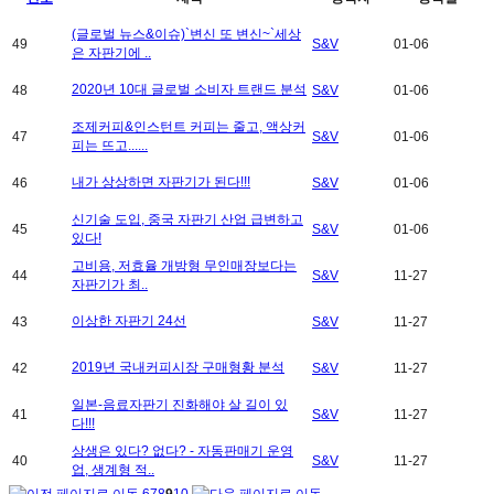
(글로벌 뉴스&이슈)`변신 또 변신~`세상
49
S&V
01-06
은 자판기에 ..
2020년 10대 글로벌 소비자 트랜드 분석
48
S&V
01-06
조제커피&인스턴트 커피는 줄고, 액상커
47
S&V
01-06
피는 뜨고......
내가 상상하면 자판기가 된다!!!
46
S&V
01-06
신기술 도입, 중국 자판기 산업 급변하고
45
S&V
01-06
있다!
고비용, 저효율 개방형 무인매장보다는
44
S&V
11-27
자판기가 최..
이상한 자판기 24선
43
S&V
11-27
2019년 국내커피시장 구매형황 분석
42
S&V
11-27
일본-음료자판기 진화해야 살 길이 있
41
S&V
11-27
다!!!
상생은 있다? 없다? - 자동판매기 운영
40
S&V
11-27
업, 생계형 적..
6
7
8
9
10