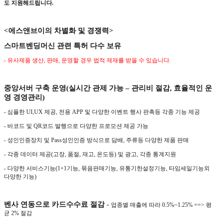
도 지원해드립니다
.
<
에스앤브이의 차별화 및 경쟁력
>
스마트벤딩머신 관련 특허 다수 보유
-
유사제품 생산
,
판매
,
운영할 경우 법적 제재를 받을 수 있습니다
.
중앙서버 구축 운영
(
실시간 관제 가능
–
관리비 절감
,
효율적인 운
영 경영관리
)
-
심플한
UI,UX
제공
,
전용
APP
및 다양한 이벤트 행사 판촉등 각종 기능 제공
-
바코드 및
QR
코드 발행으로 다양한 프로모션 제공 가능
-
성인인증장치 및
Pass
성인인증 방식으로 담배
,
주류등 다양한 제품 판매
-
각종 데이터 제공
(
고장
,
품절
,
재고
,
온도등
)
및 광고
,
각종 통계지원
- 다양한 서비스기능
(1+1
기능
,
묶음판매기능
,
유통기한설정기능
,
타임세일기능외
다양한 기능
)
벤사 연동으로 카드수수료 절감
-
업종별 매출에 따라
0.5%~1.25% ==>
평
균
2%
절감