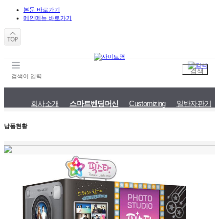
본문 바로가기
메인메뉴 바로가기
회사소개
스마트벤딩머신
Customizing
일반자판기
시스템 개요
특장점/기대효과
고객서비스Process
제품사양
납품현황