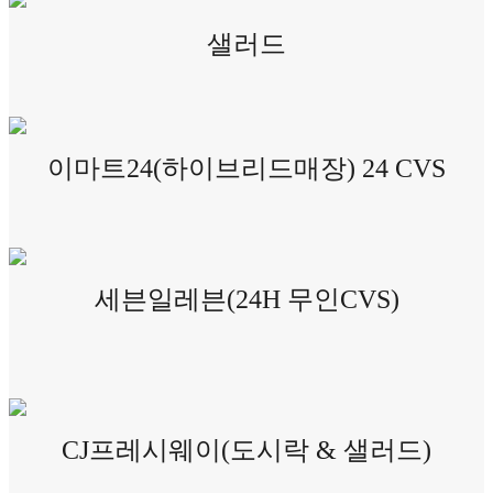
샐러드
이마트24(하이브리드매장) 24 CVS
세븐일레븐(24H 무인CVS)
CJ프레시웨이(도시락 & 샐러드)