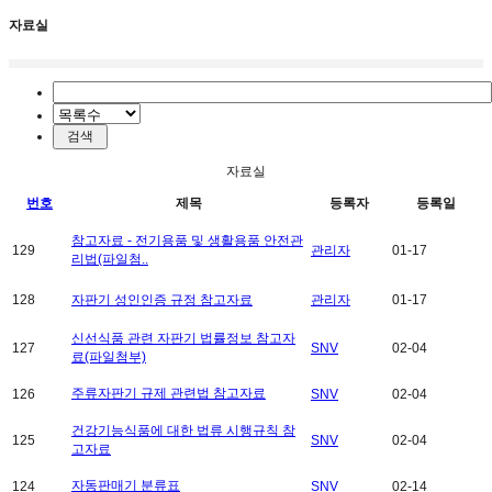
자료실
자료실
번호
제목
등록자
등록일
참고자료 - 전기용품 및 생활용품 안전관
129
관리자
01-17
리법(파일첨..
128
자판기 성인인증 규정 참고자료
관리자
01-17
신선식품 관련 자판기 법률정보 참고자
127
SNV
02-04
료(파일첨부)
주류자판기 규제 관련법 참고자료
126
SNV
02-04
건강기능식품에 대한 법류 시행규칙 참
125
SNV
02-04
고자료
자동판매기 분류표
124
SNV
02-14